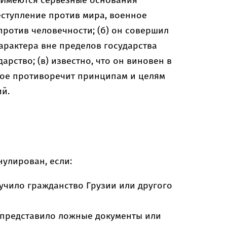
) Имеются серьезные основания
реступление против мира, военное
против человечности; (б) он совершил
арактера вне пределов государства
арство; (в) известно, что он виновен в
рое противоречит принципам и целям
й.
нулирован, если:
учило гражданство Грузии или другого
 представило ложные документы или