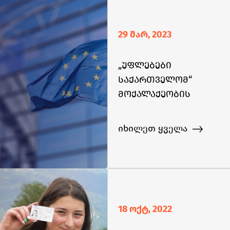
29 მარ, 2023
„უფლებები
საქართველომ“
მოქალაქეობის
არქონის პორტალი -
Stateless.ge - აამოქმედა
იხილეთ ყველა
18 ოქტ, 2022