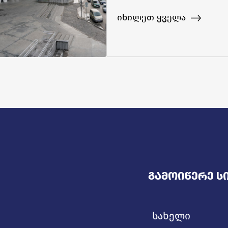
საკითხზე მომუშავე
იხილეთ ყველა
ორგანიზაციების
ევროპულ ქსელს - ENS-
Გამოიწერე Ს